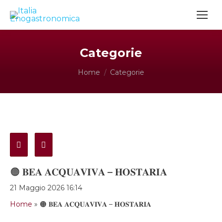
Categorie
Tu sei qui:
Home
Categorie
🟠 𝐁𝐄𝐀 𝐀𝐂𝐐𝐔𝐀𝐕𝐈𝐕𝐀 – 𝐇𝐎𝐒𝐓𝐀𝐑𝐈𝐀
21 Maggio 2026 16:14
Home
»
🟠 𝐁𝐄𝐀 𝐀𝐂𝐐𝐔𝐀𝐕𝐈𝐕𝐀 – 𝐇𝐎𝐒𝐓𝐀𝐑𝐈𝐀