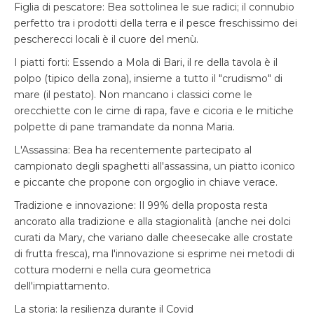
Figlia di pescatore: Bea sottolinea le sue radici; il connubio
perfetto tra i prodotti della terra e il pesce freschissimo dei
pescherecci locali è il cuore del menù.
I piatti forti: Essendo a Mola di Bari, il re della tavola è il
polpo (tipico della zona), insieme a tutto il "crudismo" di
mare (il pestato). Non mancano i classici come le
orecchiette con le cime di rapa, fave e cicoria e le mitiche
polpette di pane tramandate da nonna Maria.
L'Assassina: Bea ha recentemente partecipato al
campionato degli spaghetti all'assassina, un piatto iconico
e piccante che propone con orgoglio in chiave verace.
Tradizione e innovazione: Il 99% della proposta resta
ancorato alla tradizione e alla stagionalità (anche nei dolci
curati da Mary, che variano dalle cheesecake alle crostate
di frutta fresca), ma l'innovazione si esprime nei metodi di
cottura moderni e nella cura geometrica
dell'impiattamento.
La storia: la resilienza durante il Covid