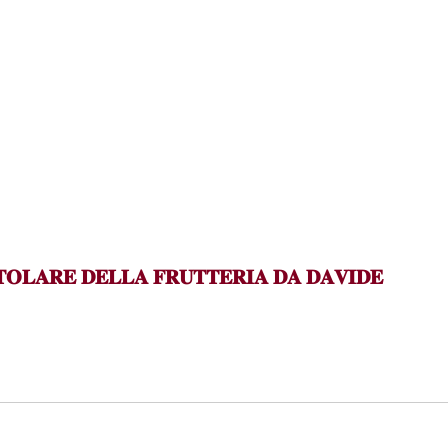
𝐓𝐎𝐋𝐀𝐑𝐄 𝐃𝐄𝐋𝐋𝐀 𝐅𝐑𝐔𝐓𝐓𝐄𝐑𝐈𝐀 𝐃𝐀 𝐃𝐀𝐕𝐈𝐃𝐄