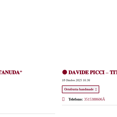
𝐓𝐀𝐍𝐔𝐃𝐀”
🟠 𝐃𝐀𝐕𝐈𝐃𝐄 𝐏𝐈𝐂𝐂𝐈 – 𝐓
18 Ottobre 2025 16:36
Ortofrutta handmade
Telefono:
3515388606Â