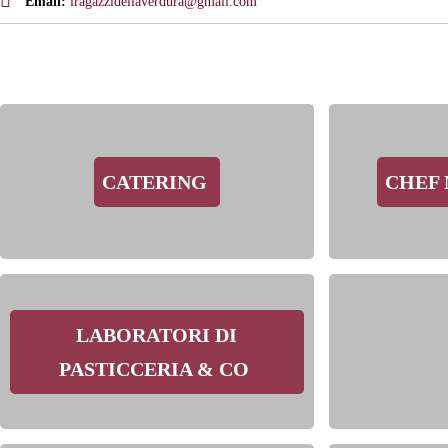
Email:
iragazzidellaverdura@gmail.com
CATERING
CHEF 
LABORATORI DI
PASTICCERIA & CO