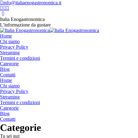
Vai
info@italiaenogastronomica.it
ai
Facebook
Instagram
YouTube
contenuti
page
page
page
opens
opens
opens
Italia Enogastronomica
in
in
in
L’informazione da gustare
new
new
new
window
window
window
Home
Chi siamo
Privacy Policy
Streaming
Termini e condizioni
Categorie
Blog
Contatti
Home
Chi siamo
Privacy Policy
Streaming
Termini e condizioni
Categorie
Blog
Contatti
Categorie
Tu sei qui: