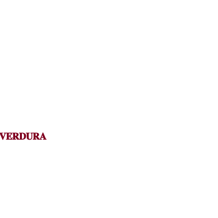
 𝐕𝐄𝐑𝐃𝐔𝐑𝐀