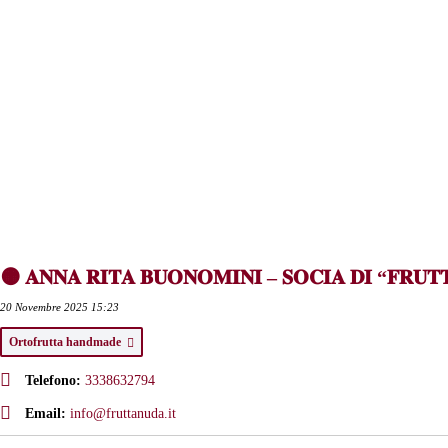
🟠 𝐀𝐍𝐍𝐀 𝐑𝐈𝐓𝐀 𝐁𝐔𝐎𝐍𝐎𝐌𝐈𝐍𝐈 – 𝐒𝐎𝐂𝐈𝐀 𝐃𝐈 “𝐅𝐑𝐔𝐓
20 Novembre 2025 15:23
Ortofrutta handmade
Telefono:
3338632794
Email:
info@fruttanuda.it