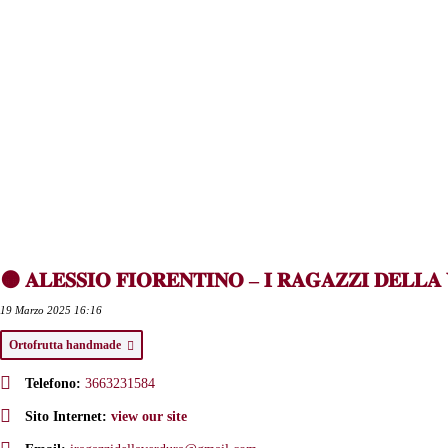
🟠 𝐀𝐋𝐄𝐒𝐒𝐈𝐎 𝐅𝐈𝐎𝐑𝐄𝐍𝐓𝐈𝐍𝐎 – 𝐈 𝐑𝐀𝐆𝐀𝐙𝐙𝐈 𝐃𝐄𝐋𝐋𝐀
19 Marzo 2025 16:16
Ortofrutta handmade
Telefono:
3663231584
Sito Internet:
view our site