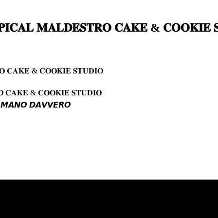
𝐏𝐈𝐂𝐀𝐋 𝐌𝐀𝐋𝐃𝐄𝐒𝐓𝐑𝐎 𝐂𝐀𝐊𝐄 & 𝐂𝐎𝐎𝐊𝐈𝐄 
𝐎 𝐂𝐀𝐊𝐄 & 𝐂𝐎𝐎𝐊𝐈𝐄 𝐒𝐓𝐔𝐃𝐈𝐎
𝐎 𝐂𝐀𝐊𝐄 & 𝐂𝐎𝐎𝐊𝐈𝐄 𝐒𝐓𝐔𝐃𝐈𝐎
𝘼 𝙈𝘼𝙉𝙊 𝘿𝘼𝙑𝙑𝙀𝙍𝙊