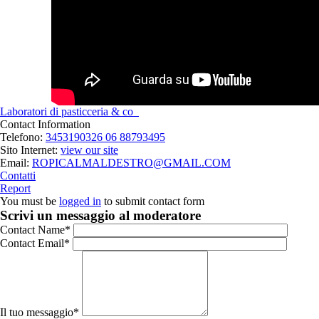
Laboratori di pasticceria & co
Contact Information
Telefono:
3453190326 06 88793495
Sito Internet:
view our site
Email:
ROPICALMALDESTRO@GMAIL.COM
Contatti
Report
You must be
logged in
to submit contact form
Scrivi un messaggio al moderatore
Contact Name
*
Contact Email
*
Il tuo messaggio
*