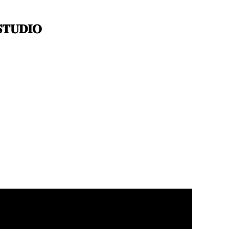
𝐓𝐔𝐃𝐈𝐎