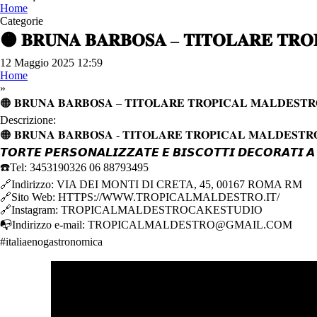
Home
Categorie
🟠 𝐁𝐑𝐔𝐍𝐀 𝐁𝐀𝐑𝐁𝐎𝐒𝐀 – 𝐓𝐈𝐓𝐎𝐋𝐀𝐑𝐄 𝐓𝐑𝐎
12 Maggio 2025 12:59
Home
»
🟠 𝐁𝐑𝐔𝐍𝐀 𝐁𝐀𝐑𝐁𝐎𝐒𝐀 – 𝐓𝐈𝐓𝐎𝐋𝐀𝐑𝐄 𝐓𝐑𝐎𝐏𝐈𝐂𝐀𝐋 𝐌𝐀𝐋𝐃𝐄𝐒𝐓𝐑
Descrizione:
🟠 𝐁𝐑𝐔𝐍𝐀 𝐁𝐀𝐑𝐁𝐎𝐒𝐀 - 𝐓𝐈𝐓𝐎𝐋𝐀𝐑𝐄 𝐓𝐑𝐎𝐏𝐈𝐂𝐀𝐋 𝐌𝐀𝐋𝐃𝐄𝐒𝐓𝐑
𝙏𝙊𝙍𝙏𝙀 𝙋𝙀𝙍𝙎𝙊𝙉𝘼𝙇𝙄𝙕𝙕𝘼𝙏𝙀 𝙀 𝘽𝙄𝙎𝘾𝙊𝙏𝙏𝙄 𝘿𝙀𝘾𝙊𝙍𝘼𝙏𝙄 
☎️Tel: 3453190326 06 88793495
🔗Indirizzo: VIA DEI MONTI DI CRETA, 45, 00167 ROMA RM
🔗Sito Web: HTTPS://WWW.TROPICALMALDESTRO.IT/
🔗Instagram: TROPICALMALDESTROCAKESTUDIO
📭Indirizzo e-mail: TROPICALMALDESTRO@GMAIL.COM
#italiaenogastronomica