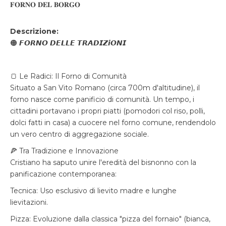
𝐅𝐎𝐑𝐍𝐎 𝐃𝐄𝐋 𝐁𝐎𝐑𝐆𝐎
Descrizione:
🟠 𝙁𝙊𝙍𝙉𝙊 𝘿𝙀𝙇𝙇𝙀 𝙏𝙍𝘼𝘿𝙄𝙕𝙞𝙊𝙉𝙄
🍞 Le Radici: Il Forno di Comunità
Situato a San Vito Romano (circa 700m d'altitudine), il
forno nasce come panificio di comunità. Un tempo, i
cittadini portavano i propri piatti (pomodori col riso, polli,
dolci fatti in casa) a cuocere nel forno comune, rendendolo
un vero centro di aggregazione sociale.
🍕 Tra Tradizione e Innovazione
Cristiano ha saputo unire l'eredità del bisnonno con la
panificazione contemporanea:
Tecnica: Uso esclusivo di lievito madre e lunghe
lievitazioni.
Pizza: Evoluzione dalla classica "pizza del fornaio" (bianca,