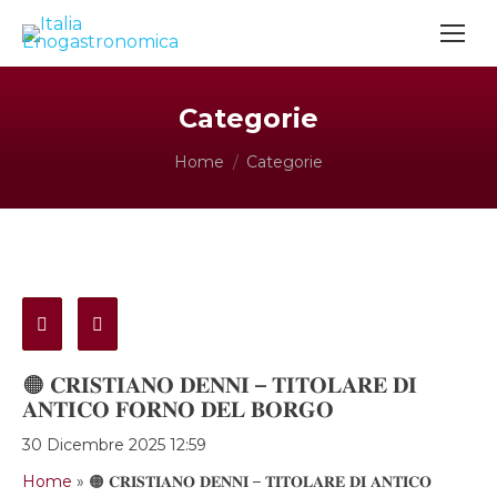
Categorie
Tu sei qui:
Home
Categorie
🟠 𝐂𝐑𝐈𝐒𝐓𝐈𝐀𝐍𝐎 𝐃𝐄𝐍𝐍𝐈 – 𝐓𝐈𝐓𝐎𝐋𝐀𝐑𝐄 𝐃𝐈
𝐀𝐍𝐓𝐈𝐂𝐎 𝐅𝐎𝐑𝐍𝐎 𝐃𝐄𝐋 𝐁𝐎𝐑𝐆𝐎
30 Dicembre 2025 12:59
Home
»
🟠 𝐂𝐑𝐈𝐒𝐓𝐈𝐀𝐍𝐎 𝐃𝐄𝐍𝐍𝐈 – 𝐓𝐈𝐓𝐎𝐋𝐀𝐑𝐄 𝐃𝐈 𝐀𝐍𝐓𝐈𝐂𝐎