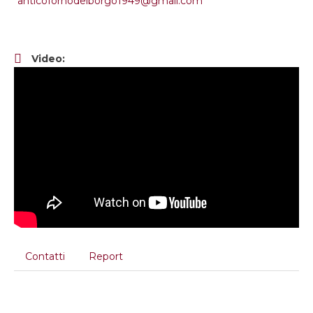
anticofornodelborgo1949@gmail.com
Video:
Contatti
Report