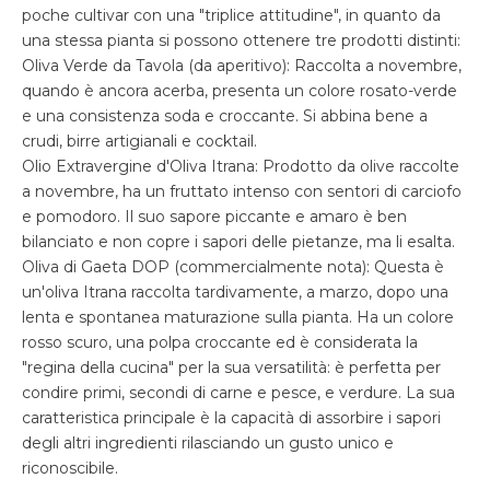
poche cultivar con una "triplice attitudine", in quanto da
una stessa pianta si possono ottenere tre prodotti distinti:
Oliva Verde da Tavola (da aperitivo): Raccolta a novembre,
quando è ancora acerba, presenta un colore rosato-verde
e una consistenza soda e croccante. Si abbina bene a
crudi, birre artigianali e cocktail.
Olio Extravergine d'Oliva Itrana: Prodotto da olive raccolte
a novembre, ha un fruttato intenso con sentori di carciofo
e pomodoro. Il suo sapore piccante e amaro è ben
bilanciato e non copre i sapori delle pietanze, ma li esalta.
Oliva di Gaeta DOP (commercialmente nota): Questa è
un'oliva Itrana raccolta tardivamente, a marzo, dopo una
lenta e spontanea maturazione sulla pianta. Ha un colore
rosso scuro, una polpa croccante ed è considerata la
"regina della cucina" per la sua versatilità: è perfetta per
condire primi, secondi di carne e pesce, e verdure. La sua
caratteristica principale è la capacità di assorbire i sapori
degli altri ingredienti rilasciando un gusto unico e
riconoscibile.