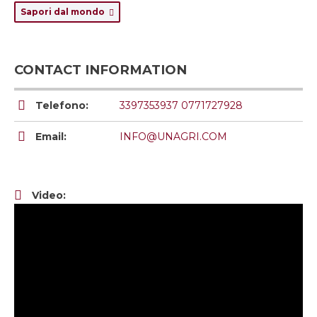
Sapori dal mondo
CONTACT INFORMATION
Telefono:
3397353937 0771727928
Email:
INFO@UNAGRI.COM
Video: