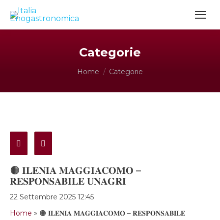
Categorie
Tu sei qui:
Home
Categorie
🟠 𝐈𝐋𝐄𝐍𝐈𝐀 𝐌𝐀𝐆𝐆𝐈𝐀𝐂𝐎𝐌𝐎 –
𝐑𝐄𝐒𝐏𝐎𝐍𝐒𝐀𝐁𝐈𝐋𝐄 𝐔𝐍𝐀𝐆𝐑𝐈
22 Settembre 2025 12:45
Home
»
🟠 𝐈𝐋𝐄𝐍𝐈𝐀 𝐌𝐀𝐆𝐆𝐈𝐀𝐂𝐎𝐌𝐎 – 𝐑𝐄𝐒𝐏𝐎𝐍𝐒𝐀𝐁𝐈𝐋𝐄