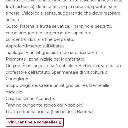
Olfatto: Si avvertono sentori di frutta selvatica (ribes, mora,
frutti di bosco), definita anche più naturale, spontanea e
sincera. L'alcolico si sente, suggerendo che deve respirare
ancora.
Gusto: Ritorna la frutta selvatica. Il tannino è descritto
come pungente e leggermente superante,
concentrandosi alla fine del palato.
Approfondimento sull'Albarsa
Tipologia: È un vitigno piuttosto raro riscoperto in
Piemonte (zona iniziale del Monferrato).
Origine: È un incrocio tra Nebbiolo e Barbera, creato da un
professore dell'Istituto Sperimentale di Viticoltura di
Conegliano.
Scopo Originale: Creare un vitigno più resistente alle
malattie.
Caratteristiche Acquisite:
Tannino pungente (tipico del Nebbiolo).
Frutta e buona acidità (tipiche della Barbera).
Vini, cantine e sommelier