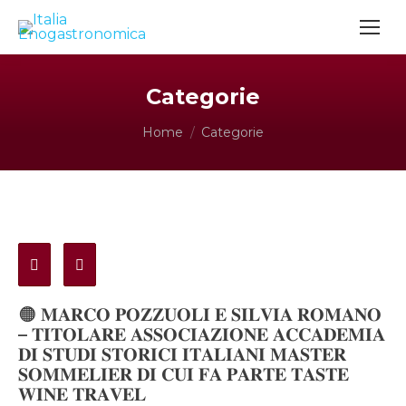
Categorie
Tu sei qui:
Home
Categorie
🟠 𝐌𝐀𝐑𝐂𝐎 𝐏𝐎𝐙𝐙𝐔𝐎𝐋𝐈 𝐄 𝐒𝐈𝐋𝐕𝐈𝐀 𝐑𝐎𝐌𝐀𝐍𝐎
– 𝐓𝐈𝐓𝐎𝐋𝐀𝐑𝐄 𝐀𝐒𝐒𝐎𝐂𝐈𝐀𝐙𝐈𝐎𝐍𝐄 𝐀𝐂𝐂𝐀𝐃𝐄𝐌𝐈𝐀
𝐃𝐈 𝐒𝐓𝐔𝐃𝐈 𝐒𝐓𝐎𝐑𝐈𝐂𝐈 𝐈𝐓𝐀𝐋𝐈𝐀𝐍𝐈 𝐌𝐀𝐒𝐓𝐄𝐑
𝐒𝐎𝐌𝐌𝐄𝐋𝐈𝐄𝐑 𝐃𝐈 𝐂𝐔𝐈 𝐅𝐀 𝐏𝐀𝐑𝐓𝐄 𝐓𝐀𝐒𝐓𝐄
𝐖𝐈𝐍𝐄 𝐓𝐑𝐀𝐕𝐄𝐋