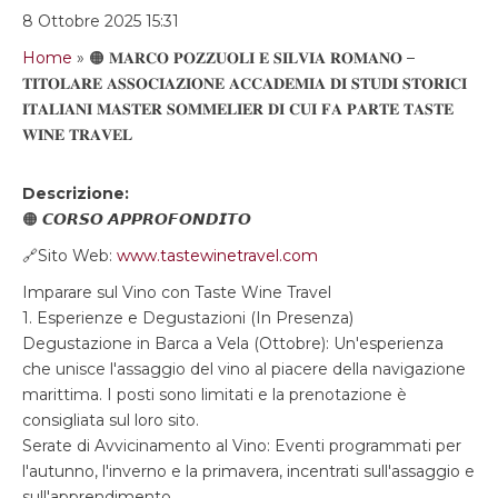
8 Ottobre 2025 15:31
Home
»
🟠 𝐌𝐀𝐑𝐂𝐎 𝐏𝐎𝐙𝐙𝐔𝐎𝐋𝐈 𝐄 𝐒𝐈𝐋𝐕𝐈𝐀 𝐑𝐎𝐌𝐀𝐍𝐎 –
𝐓𝐈𝐓𝐎𝐋𝐀𝐑𝐄 𝐀𝐒𝐒𝐎𝐂𝐈𝐀𝐙𝐈𝐎𝐍𝐄 𝐀𝐂𝐂𝐀𝐃𝐄𝐌𝐈𝐀 𝐃𝐈 𝐒𝐓𝐔𝐃𝐈 𝐒𝐓𝐎𝐑𝐈𝐂𝐈
𝐈𝐓𝐀𝐋𝐈𝐀𝐍𝐈 𝐌𝐀𝐒𝐓𝐄𝐑 𝐒𝐎𝐌𝐌𝐄𝐋𝐈𝐄𝐑 𝐃𝐈 𝐂𝐔𝐈 𝐅𝐀 𝐏𝐀𝐑𝐓𝐄 𝐓𝐀𝐒𝐓𝐄
𝐖𝐈𝐍𝐄 𝐓𝐑𝐀𝐕𝐄𝐋
Descrizione:
🟠 𝘾𝙊𝙍𝙎𝙊 𝘼𝙋𝙋𝙍𝙊𝙁𝙊𝙉𝘿𝙄𝙏𝙊
🔗Sito Web:
www.tastewinetravel.com
Imparare sul Vino con Taste Wine Travel
1. Esperienze e Degustazioni (In Presenza)
Degustazione in Barca a Vela (Ottobre): Un'esperienza
che unisce l'assaggio del vino al piacere della navigazione
marittima. I posti sono limitati e la prenotazione è
consigliata sul loro sito.
Serate di Avvicinamento al Vino: Eventi programmati per
l'autunno, l'inverno e la primavera, incentrati sull'assaggio e
sull'apprendimento.