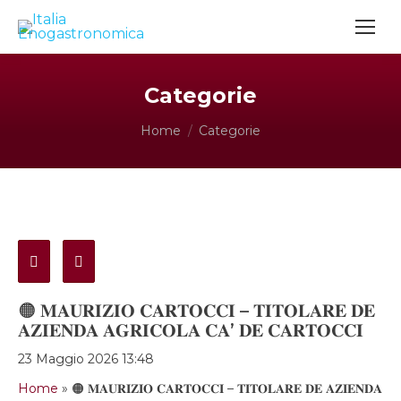
Categorie
Tu sei qui:
Home
Categorie
🟠 𝐌𝐀𝐔𝐑𝐈𝐙𝐈𝐎 𝐂𝐀𝐑𝐓𝐎𝐂𝐂𝐈 – 𝐓𝐈𝐓𝐎𝐋𝐀𝐑𝐄 𝐃𝐄
𝐀𝐙𝐈𝐄𝐍𝐃𝐀 𝐀𝐆𝐑𝐈𝐂𝐎𝐋𝐀 𝐂𝐀’ 𝐃𝐄 𝐂𝐀𝐑𝐓𝐎𝐂𝐂𝐈
23 Maggio 2026 13:48
Home
»
🟠 𝐌𝐀𝐔𝐑𝐈𝐙𝐈𝐎 𝐂𝐀𝐑𝐓𝐎𝐂𝐂𝐈 – 𝐓𝐈𝐓𝐎𝐋𝐀𝐑𝐄 𝐃𝐄 𝐀𝐙𝐈𝐄𝐍𝐃𝐀