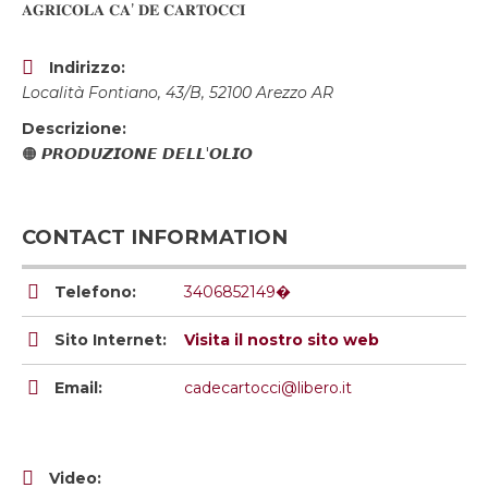
𝐀𝐆𝐑𝐈𝐂𝐎𝐋𝐀 𝐂𝐀’ 𝐃𝐄 𝐂𝐀𝐑𝐓𝐎𝐂𝐂𝐈
Indirizzo:
Località Fontiano, 43/B, 52100 Arezzo AR
Descrizione:
🟠 𝙋𝙍𝙊𝘿𝙐𝙕𝙄𝙊𝙉𝙀 𝘿𝙀𝙇𝙇'𝙊𝙇𝙄𝙊
CONTACT INFORMATION
Telefono:
3406852149�
Sito Internet:
Visita il nostro sito web
Email:
cadecartocci@libero.it
Video: