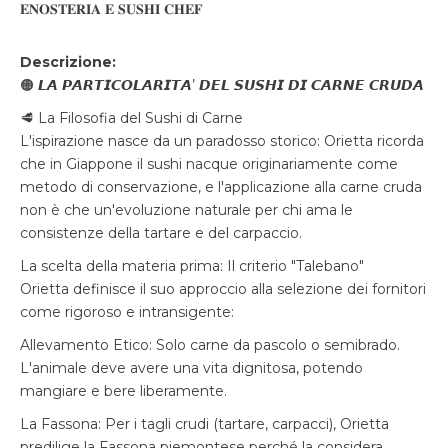
𝐄𝐍𝐎𝐒𝐓𝐄𝐑𝐈𝐀 𝐄 𝐒𝐔𝐒𝐇𝐈 𝐂𝐇𝐄𝐅
Descrizione:
🟠 𝙇𝘼 𝙋𝘼𝙍𝙏𝙄𝘾𝙊𝙇𝘼𝙍𝙄𝙏𝘼’ 𝘿𝙀𝙇 𝙎𝙐𝙎𝙃𝙄 𝘿𝙄 𝘾𝘼𝙍𝙉𝙀 𝘾𝙍𝙐𝘿𝘼
🥩 La Filosofia del Sushi di Carne
L'ispirazione nasce da un paradosso storico: Orietta ricorda
che in Giappone il sushi nacque originariamente come
metodo di conservazione, e l'applicazione alla carne cruda
non è che un'evoluzione naturale per chi ama le
consistenze della tartare e del carpaccio.
La scelta della materia prima: Il criterio "Talebano"
Orietta definisce il suo approccio alla selezione dei fornitori
come rigoroso e intransigente:
Allevamento Etico: Solo carne da pascolo o semibrado.
L'animale deve avere una vita dignitosa, potendo
mangiare e bere liberamente.
La Fassona: Per i tagli crudi (tartare, carpacci), Orietta
predilige la Fassona piemontese perché la considera