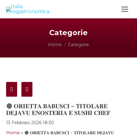
Categorie
Tu sei qui:
Home
Categorie
🟠 𝐎𝐑𝐈𝐄𝐓𝐓𝐀 𝐁𝐀𝐁𝐔𝐒𝐂𝐈 – 𝐓𝐈𝐓𝐎𝐋𝐀𝐑𝐄
𝐃𝐄𝐉𝐀𝐕𝐔 𝐄𝐍𝐎𝐒𝐓𝐄𝐑𝐈𝐀 𝐄 𝐒𝐔𝐒𝐇𝐈 𝐂𝐇𝐄𝐅
13 Febbraio 2026 18:30
Home
»
🟠 𝐎𝐑𝐈𝐄𝐓𝐓𝐀 𝐁𝐀𝐁𝐔𝐒𝐂𝐈 – 𝐓𝐈𝐓𝐎𝐋𝐀𝐑𝐄 𝐃𝐄𝐉𝐀𝐕𝐔