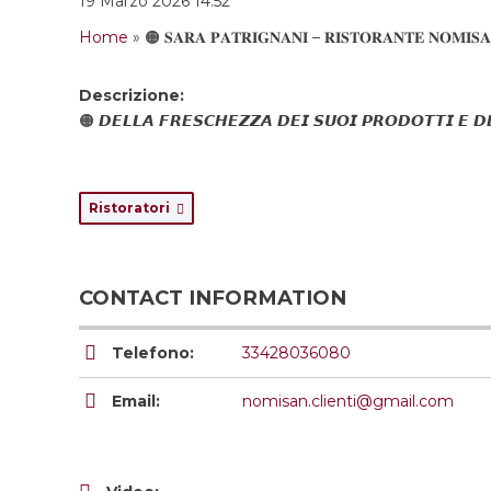
19 Marzo 2026 14:52
Home
»
🟠 𝐒𝐀𝐑𝐀 𝐏𝐀𝐓𝐑𝐈𝐆𝐍𝐀𝐍𝐈 – 𝐑𝐈𝐒𝐓𝐎𝐑𝐀𝐍𝐓𝐄 𝐍𝐎𝐌𝐈𝐒
Descrizione:
🟠 𝘿𝙀𝙇𝙇𝘼 𝙁𝙍𝙀𝙎𝘾𝙃𝙀𝙕𝙕𝘼 𝘿𝙀𝙄 𝙎𝙐𝙊𝙄 𝙋𝙍𝙊𝘿𝙊𝙏𝙏𝙄 𝙀 𝘿
Ristoratori
CONTACT INFORMATION
Telefono:
33428036080
Email:
nomisan.clienti@gmail.com