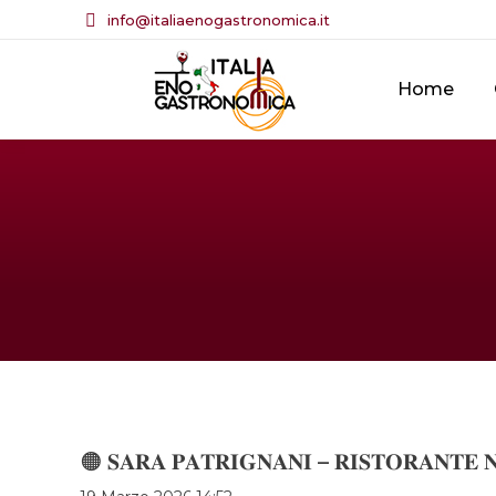
info@italiaenogastronomica.it
Home
🟠 𝐒𝐀𝐑𝐀 𝐏𝐀𝐓𝐑𝐈𝐆𝐍𝐀𝐍𝐈 – 𝐑𝐈𝐒𝐓𝐎𝐑𝐀𝐍𝐓𝐄 