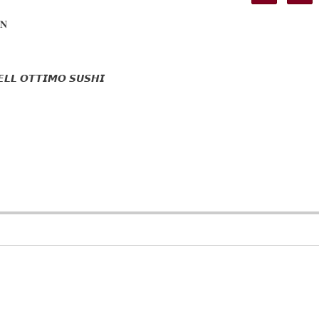
𝐍
𝙇𝙇 𝙊𝙏𝙏𝙄𝙈𝙊 𝙎𝙐𝙎𝙃𝙄