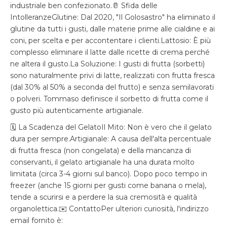
industriale ben confezionato.🥛 Sfida delle
IntolleranzeGlutine: Dal 2020, "Il Golosastro" ha eliminato il
glutine da tutti i gusti, dalle materie prime alle cialdine e ai
coni, per scelta e per accontentare i clienti.Lattosio: È più
complesso eliminare il latte dalle ricette di crema perché
ne altera il gusto.La Soluzione: I gusti di frutta (sorbetti)
sono naturalmente privi di latte, realizzati con frutta fresca
(dal 30% al 50% a seconda del frutto) e senza semilavorati
o polveri. Tommaso definisce il sorbetto di frutta come il
gusto più autenticamente artigianale.
🗓️ La Scadenza del GelatoIl Mito: Non è vero che il gelato
dura per sempre.Artigianale: A causa dell'alta percentuale
di frutta fresca (non congelata) e della mancanza di
conservanti, il gelato artigianale ha una durata molto
limitata (circa 3-4 giorni sul banco). Dopo poco tempo in
freezer (anche 15 giorni per gusti come banana o mela),
tende a scurirsi e a perdere la sua cremosità e qualità
organolettica.✉️ ContattoPer ulteriori curiosità, l'indirizzo
email fornito è: