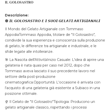
𝐈𝐋 𝐆𝐎𝐋𝐎𝐒𝐀𝐒𝐓𝐑𝐎
Descrizione:
🟠 𝙄𝙇 𝙂𝙊𝙇𝙊𝙎𝘼𝙎𝙏𝙍𝙊 𝙀 𝙄 𝙎𝙐𝙊𝙄 𝙂𝙀𝙇𝘼𝙏𝙄 𝘼𝙍𝙏𝙄𝙂𝙄𝘼𝙉𝘼𝙇𝙄
Il Mondo del Gelato Artigianale con Tommaso
AppodiaTommaso Appodia, titolare de "Il Golosastro",
condivide la sua esperienza e conoscenza sulla produzione
di gelato, le differenze tra artigianale e industriale, e le
sfide legate alle intolleranze.
🎯 La Nascita dell'AttivitàInizio Casuale: L'idea di aprire una
gelateria è nata quasi per caso nel 2012, dopo che
Tommaso aveva lasciato il suo precedente lavoro nel
settore della post-produzione
cinematografica.Opportunità: L'occasione è arrivata con
l'acquisto di una gelateria già esistente a Subiaco in una
posizione ottimale.
🍨 Il Gelato de "Il Golosastro"Tipologia: Producono un
gelato artigianale classico, rispettando i processi