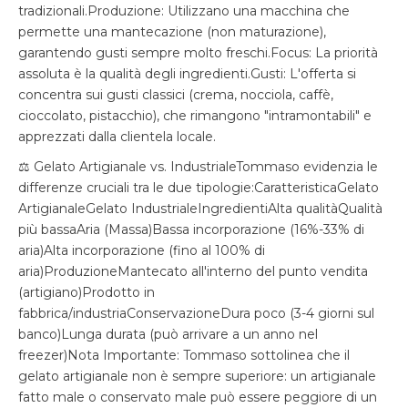
tradizionali.Produzione: Utilizzano una macchina che
permette una mantecazione (non maturazione),
garantendo gusti sempre molto freschi.Focus: La priorità
assoluta è la qualità degli ingredienti.Gusti: L'offerta si
concentra sui gusti classici (crema, nocciola, caffè,
cioccolato, pistacchio), che rimangono "intramontabili" e
apprezzati dalla clientela locale.
⚖️ Gelato Artigianale vs. IndustrialeTommaso evidenzia le
differenze cruciali tra le due tipologie:CaratteristicaGelato
ArtigianaleGelato IndustrialeIngredientiAlta qualitàQualità
più bassaAria (Massa)Bassa incorporazione (16%-33% di
aria)Alta incorporazione (fino al 100% di
aria)ProduzioneMantecato all'interno del punto vendita
(artigiano)Prodotto in
fabbrica/industriaConservazioneDura poco (3-4 giorni sul
banco)Lunga durata (può arrivare a un anno nel
freezer)Nota Importante: Tommaso sottolinea che il
gelato artigianale non è sempre superiore: un artigianale
fatto male o conservato male può essere peggiore di un