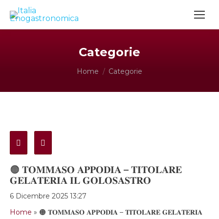
Categorie
Tu sei qui:
Home
Categorie
🟠 𝐓𝐎𝐌𝐌𝐀𝐒𝐎 𝐀𝐏𝐏𝐎𝐃𝐈𝐀 – 𝐓𝐈𝐓𝐎𝐋𝐀𝐑𝐄
𝐆𝐄𝐋𝐀𝐓𝐄𝐑𝐈𝐀 𝐈𝐋 𝐆𝐎𝐋𝐎𝐒𝐀𝐒𝐓𝐑𝐎
6 Dicembre 2025 13:27
Home
»
🟠 𝐓𝐎𝐌𝐌𝐀𝐒𝐎 𝐀𝐏𝐏𝐎𝐃𝐈𝐀 – 𝐓𝐈𝐓𝐎𝐋𝐀𝐑𝐄 𝐆𝐄𝐋𝐀𝐓𝐄𝐑𝐈𝐀