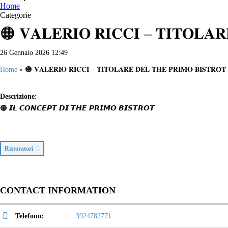
Home
Categorie
🟠 𝐕𝐀𝐋𝐄𝐑𝐈𝐎 𝐑𝐈𝐂𝐂𝐈 – 𝐓𝐈𝐓𝐎𝐋𝐀𝐑
26 Gennaio 2026 12:49
Home
»
🟠 𝐕𝐀𝐋𝐄𝐑𝐈𝐎 𝐑𝐈𝐂𝐂𝐈 – 𝐓𝐈𝐓𝐎𝐋𝐀𝐑𝐄 𝐃𝐄𝐋 𝐓𝐇𝐄 𝐏𝐑𝐈𝐌𝐎 𝐁𝐈𝐒𝐓𝐑𝐎𝐓
Descrizione:
🟠 𝙄𝙇 𝘾𝙊𝙉𝘾𝙀𝙋𝙏 𝘿𝙄 𝙏𝙃𝙀 𝙋𝙍𝙄𝙈𝙊 𝘽𝙄𝙎𝙏𝙍𝙊𝙏
Ristoratori
CONTACT INFORMATION
Telefono:
3924782771