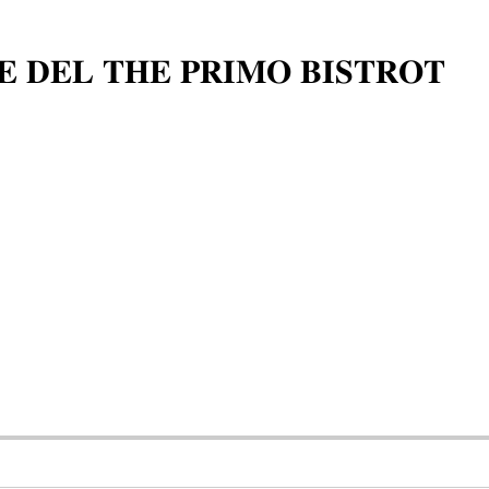
𝐄 𝐃𝐄𝐋 𝐓𝐇𝐄 𝐏𝐑𝐈𝐌𝐎 𝐁𝐈𝐒𝐓𝐑𝐎𝐓