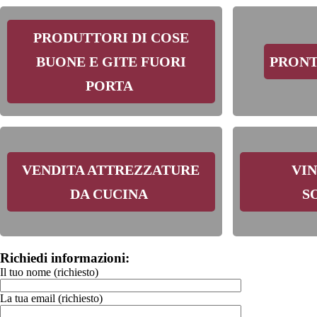
PRODUTTORI DI COSE
BUONE E GITE FUORI
PRONT
PORTA
VENDITA ATTREZZATURE
VIN
DA CUCINA
S
Richiedi informazioni:
Il tuo nome (richiesto)
La tua email (richiesto)