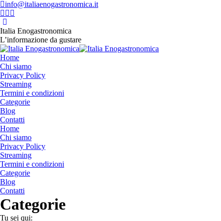
Vai
info@italiaenogastronomica.it
ai
Facebook
Instagram
YouTube
contenuti
page
page
page
opens
opens
opens
Italia Enogastronomica
in
in
in
L’informazione da gustare
new
new
new
window
window
window
Home
Chi siamo
Privacy Policy
Streaming
Termini e condizioni
Categorie
Blog
Contatti
Home
Chi siamo
Privacy Policy
Streaming
Termini e condizioni
Categorie
Blog
Contatti
Categorie
Tu sei qui: