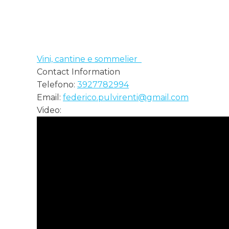
Vini, cantine e sommelier
Contact Information
Telefono:
3927782994
Email:
federico.pulvirenti@gmail.com
Video: