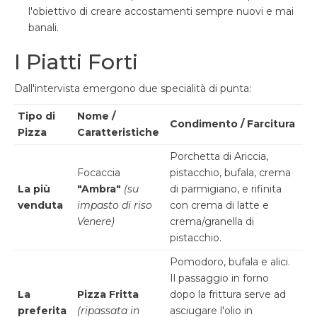
l'obiettivo di creare accostamenti sempre nuovi e mai
banali.
I Piatti Forti
Dall'intervista emergono due specialità di punta:
Tipo di
Nome /
Condimento / Farcitura
Pizza
Caratteristiche
Porchetta di Ariccia,
Focaccia
pistacchio, bufala, crema
La più
"Ambra"
(su
di parmigiano, e rifinita
venduta
impasto di riso
con crema di latte e
Venere)
crema/granella di
pistacchio.
Pomodoro, bufala e alici.
Il passaggio in forno
La
Pizza Fritta
dopo la frittura serve ad
preferita
(ripassata in
asciugare l'olio in