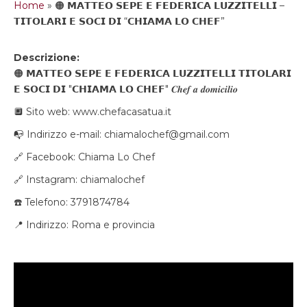
Home
»
🟠 𝗠𝗔𝗧𝗧𝗘𝗢 𝗦𝗘𝗣𝗘 𝗘 𝗙𝗘𝗗𝗘𝗥𝗜𝗖𝗔 𝗟𝗨𝗭𝗭𝗜𝗧𝗘𝗟𝗟𝗜 –
𝗧𝗜𝗧𝗢𝗟𝗔𝗥𝗜 𝗘 𝗦𝗢𝗖𝗜 𝗗𝗜 “𝗖𝗛𝗜𝗔𝗠𝗔 𝗟𝗢 𝗖𝗛𝗘𝗙”
Descrizione:
🟠 𝗠𝗔𝗧𝗧𝗘𝗢 𝗦𝗘𝗣𝗘 𝗘 𝗙𝗘𝗗𝗘𝗥𝗜𝗖𝗔 𝗟𝗨𝗭𝗭𝗜𝗧𝗘𝗟𝗟𝗜 𝗧𝗜𝗧𝗢𝗟𝗔𝗥𝗜
𝗘 𝗦𝗢𝗖𝗜 𝗗𝗜 "𝗖𝗛𝗜𝗔𝗠𝗔 𝗟𝗢 𝗖𝗛𝗘𝗙" 𝑪𝒉𝒆𝒇 𝒂 𝒅𝒐𝒎𝒊𝒄𝒊𝒍𝒊𝒐
🔲 Sito web: www.chefacasatua.it
📭 Indirizzo e-mail: chiamalochef@gmail.com
🔗 Facebook: Chiama Lo Chef
🔗 Instagram: chiamalochef
☎️ Telefono: 3791874784
📍 Indirizzo: Roma e provincia