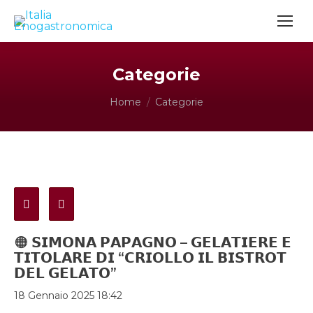
Categorie
Tu sei qui:
Home
Categorie
🟠 𝗦𝗜𝗠𝗢𝗡𝗔 𝗣𝗔𝗣𝗔𝗚𝗡𝗢 – 𝗚𝗘𝗟𝗔𝗧𝗜𝗘𝗥𝗘 𝗘
𝗧𝗜𝗧𝗢𝗟𝗔𝗥𝗘 𝗗𝗜 “𝗖𝗥𝗜𝗢𝗟𝗟𝗢 𝗜𝗟 𝗕𝗜𝗦𝗧𝗥𝗢𝗧
𝗗𝗘𝗟 𝗚𝗘𝗟𝗔𝗧𝗢”
18 Gennaio 2025 18:42