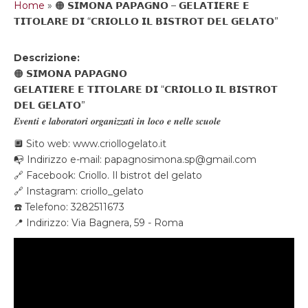
Home
»
🟠 𝗦𝗜𝗠𝗢𝗡𝗔 𝗣𝗔𝗣𝗔𝗚𝗡𝗢 – 𝗚𝗘𝗟𝗔𝗧𝗜𝗘𝗥𝗘 𝗘
𝗧𝗜𝗧𝗢𝗟𝗔𝗥𝗘 𝗗𝗜 “𝗖𝗥𝗜𝗢𝗟𝗟𝗢 𝗜𝗟 𝗕𝗜𝗦𝗧𝗥𝗢𝗧 𝗗𝗘𝗟 𝗚𝗘𝗟𝗔𝗧𝗢”
Descrizione:
🟠 𝗦𝗜𝗠𝗢𝗡𝗔 𝗣𝗔𝗣𝗔𝗚𝗡𝗢
𝗚𝗘𝗟𝗔𝗧𝗜𝗘𝗥𝗘 𝗘 𝗧𝗜𝗧𝗢𝗟𝗔𝗥𝗘 𝗗𝗜 “𝗖𝗥𝗜𝗢𝗟𝗟𝗢 𝗜𝗟 𝗕𝗜𝗦𝗧𝗥𝗢𝗧
𝗗𝗘𝗟 𝗚𝗘𝗟𝗔𝗧𝗢”
𝑬𝒗𝒆𝒏𝒕𝒊 𝒆 𝒍𝒂𝒃𝒐𝒓𝒂𝒕𝒐𝒓𝒊 𝒐𝒓𝒈𝒂𝒏𝒊𝒛𝒛𝒂𝒕𝒊 𝒊𝒏 𝒍𝒐𝒄𝒐 𝒆 𝒏𝒆𝒍𝒍𝒆 𝒔𝒄𝒖𝒐𝒍𝒆
🔲 Sito web: www.criollogelato.it
📭 Indirizzo e-mail: papagnosimona.sp@gmail.com
🔗 Facebook: Criollo. Il bistrot del gelato
🔗 Instagram: criollo_gelato
☎️ Telefono: 3282511673
📍 Indirizzo: Via Bagnera, 59 - Roma