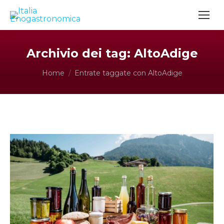
Archivio dei tag:
AltoAdige
Tu sei qui:
Home
Entrate taggate con AltoAdige