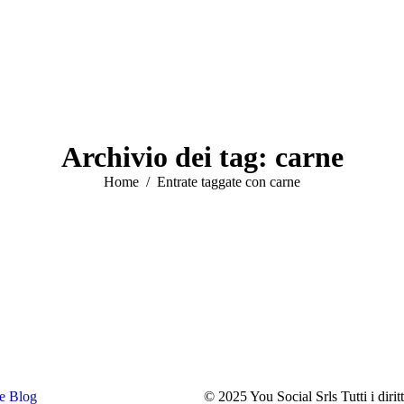
Archivio dei tag:
carne
Tu sei qui:
Home
Entrate taggate con carne
e
Blog
© 2025 You Social Srls Tutti i dir