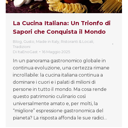
La Cucina Italiana: Un Trionfo di
Sapori che Conquista il Mondo
Blog
,
Gusto
,
Made in Italy
,
Ristoranti & Locali
,
Tradizioni
Di
ItaEnoGast
16 Maggio 2025
In un panorama gastronomico globale in
continua evoluzione, una certezza rimane
incrollabile: la cucina italiana continua a
dominare i cuori e i palati di milioni di
persone in tutto il mondo. Ma cosa rende
questo patrimonio culinario così
universalmente amato e, per molti, la
“migliore” espressione gastronomica del
pianeta? La risposta affonda le sue radici…