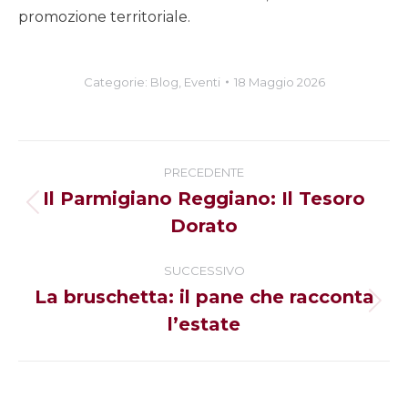
promozione territoriale.
Categorie:
Blog
,
Eventi
18 Maggio 2026
Naviga
PRECEDENTE
tra
Il Parmigiano Reggiano: Il Tesoro
Post
Dorato
i
precedente:
post
SUCCESSIVO
La bruschetta: il pane che racconta
Prossimo
l’estate
post: