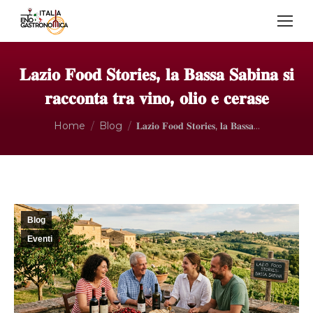
𝐋𝐚𝐳𝐢𝐨 𝐅𝐨𝐨𝐝 𝐒𝐭𝐨𝐫𝐢𝐞𝐬, 𝐥𝐚 𝐁𝐚𝐬𝐬𝐚 𝐒𝐚𝐛𝐢𝐧𝐚 𝐬𝐢
𝐫𝐚𝐜𝐜𝐨𝐧𝐭𝐚 𝐭𝐫𝐚 𝐯𝐢𝐧𝐨, 𝐨𝐥𝐢𝐨 𝐞 𝐜𝐞𝐫𝐚𝐬𝐞
Tu sei qui:
Home
Blog
𝐋𝐚𝐳𝐢𝐨 𝐅𝐨𝐨𝐝 𝐒𝐭𝐨𝐫𝐢𝐞𝐬, 𝐥𝐚 𝐁𝐚𝐬𝐬𝐚…
Blog
Eventi